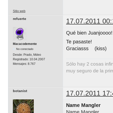
Sitio web
refuerte
17.07.2011 00:
Qué bien Juanjoooo!
Te pasaste!
Macacodemente
Graciasss (kiss)
No conectado
Desde:
Prado, Mdeo
Registrado:
10.04.2007
Sólo hay 2 cosas infi
Mensajes:
8.767
muy seguro de la pri
Albert E
botanist
17.07.2011 17:
Name Mangler
Name Mangler