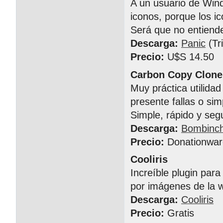
A un usuario de Wind
iconos, porque los 
Será que no entiende
Descarga:
Panic
(Tri
Precio:
U$S 14.50
Carbon Copy Clone
Muy práctica utilida
presente fallas o s
Simple, rápido y seg
Descarga:
Bombinc
Precio:
Donationwar
Cooliris
Increíble plugin par
por imágenes de la 
Descarga:
Cooliris
Precio:
Gratis