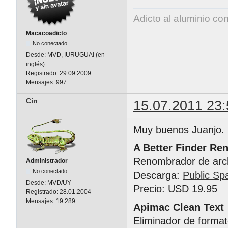
Adicto al aluminio co
Macacoadicto
No conectado
Desde:
MVD, IURUGUAI (en
inglés)
Registrado:
29.09.2009
Mensajes:
997
Cin
15.07.2011 23:
Muy buenos Juanjo.
A Better Finder Re
Renombrador de arc
Administrador
No conectado
Descarga:
Public Sp
Desde:
MVD/UY
Precio: USD 19.95
Registrado:
28.01.2004
Mensajes:
19.289
Apimac Clean Text
Eliminador de format