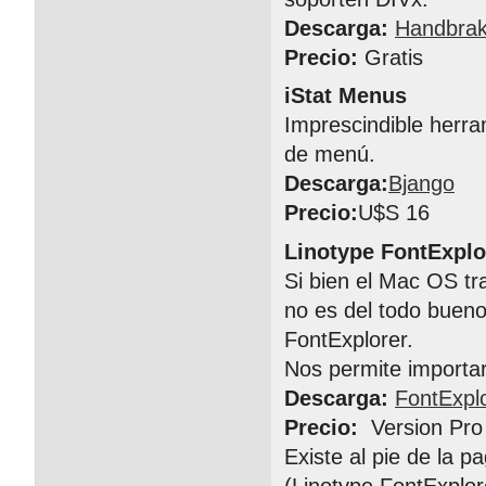
Descarga:
Handbra
Precio:
Gratis
iStat Menus
Imprescindible herra
de menú.
Descarga:
Bjango
Precio:
U$S 16
Linotype FontExplo
Si bien el Mac OS tr
no es del todo buen
FontExplorer.
Nos permite importar,
Descarga:
FontExpl
Precio:
Version Pro
Existe al pie de la pa
(Linotype FontExplor