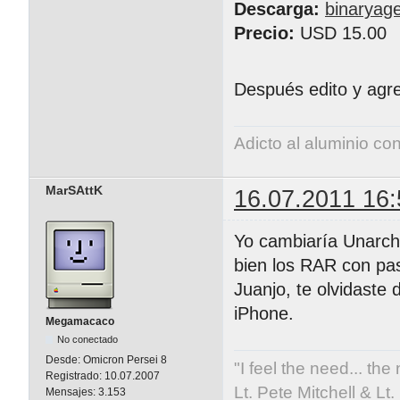
Descarga:
binaryag
Precio:
USD 15.00
Después edito y ag
Adicto al aluminio co
MarSAttK
16.07.2011 16:
Yo cambiaría Unarchi
bien los RAR con pa
Juanjo, te olvidaste
iPhone.
Megamacaco
No conectado
Desde:
Omicron Persei 8
"I feel the need... the
Registrado:
10.07.2007
Lt. Pete Mitchell & L
Mensajes:
3.153