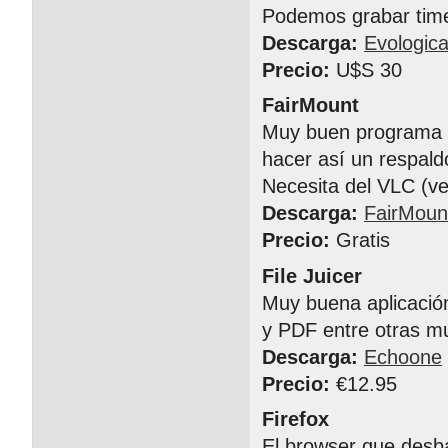
Podemos grabar time
Descarga:
Evologica
Precio:
U$S 30
FairMount
Muy buen programa p
hacer así un respald
Necesita del VLC (ve
Descarga:
FairMoun
Precio:
Gratis
File Juicer
Muy buena aplicació
y PDF entre otras mu
Descarga:
Echoone
Precio:
€12.95
Firefox
El browser que desba