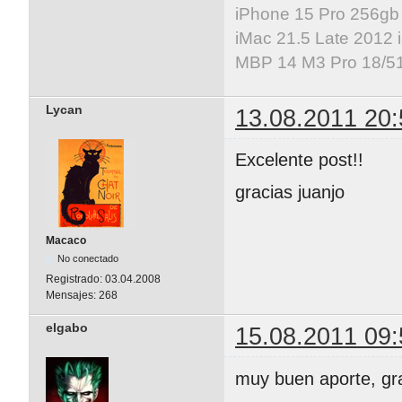
iPhone 15 Pro 256gb
iMac 21.5 Late 2012 
MBP 14 M3 Pro 18/5
Lycan
13.08.2011 20:
Excelente post!!
gracias juanjo
Macaco
No conectado
Registrado:
03.04.2008
Mensajes:
268
elgabo
15.08.2011 09:
muy buen aporte, gr