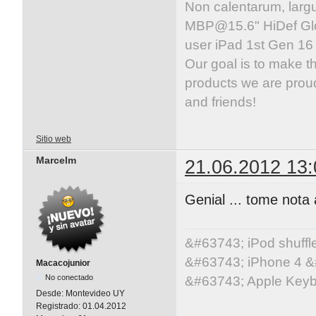
Non calentarum, larg
MBP@15.6
" HiDef G
user iPad 1st Gen 1
Our goal is to make t
products we are proud
and friends!
Sitio web
Marcelm
21.06.2012 13:
Genial ... tome nota a
&#63743; iPod shuff
&#63743; iPhone 4 &
Macacojunior
No conectado
&#63743; Apple Key
Desde:
Montevideo UY
Registrado:
01.04.2012