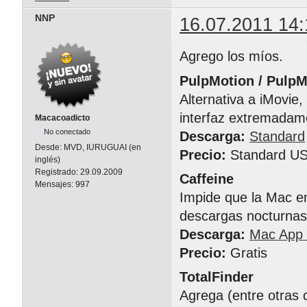
NNP
16.07.2011 14:
Agrego los míos.
PulpMotion / Pulp
Alternativa a iMovie
interfaz extremadam
Macacoadicto
No conectado
Descarga:
Standard
Desde:
MVD, IURUGUAI (en
Precio:
Standard US
inglés)
Registrado:
29.09.2009
Caffeine
Mensajes:
997
Impide que la Mac en
descargas nocturnas)
Descarga:
Mac App 
Precio:
Gratis
TotalFinder
Agrega (entre otras 