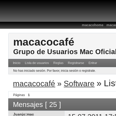
:
macacohome
macac
macacocafé
Grupo de Usuarios Mac Oficia
Inicio
Lista de usuarios
Reglas
Registrarse
Entrar
No has iniciado sesión.
Por favor, inicia sesión o registrate.
»
Lis
macacocafé
»
Software
Páginas
1
Mensajes [ 25 ]
Juanjo:mac