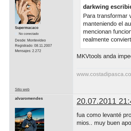
darkwing escribi
Para transformar v
manteniendo el au
Supermacaco
mencionan funcion
No conectado
realmente convier
Desde:
Montevideo
Registrado:
08.11.2007
Mensajes:
2.272
MKVtools anda impe
www.costadipasca.c
Sitio web
alvaromendes
20.07.2011 21:
fua como levanté pro
mios.. muy buen apo