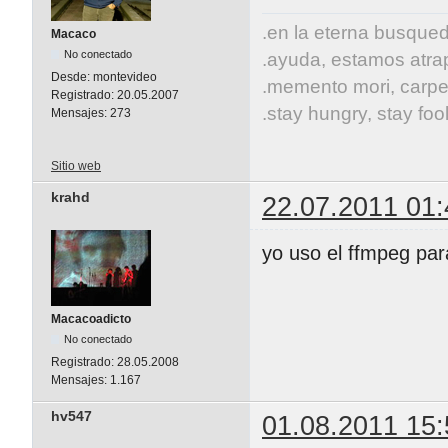
.en la eterna busqueda
Macaco
No conectado
.ayuda, estamos atrap
Desde:
montevideo
.memento mori, carpe
Registrado:
20.05.2007
.stay hungry, stay fool
Mensajes:
273
Sitio web
krahd
22.07.2011 01:
yo uso el ffmpeg par
Macacoadicto
No conectado
Registrado:
28.05.2008
Mensajes:
1.167
hv547
01.08.2011 15: