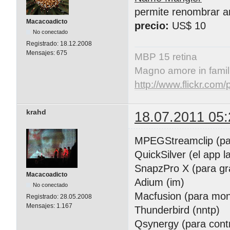
permite renombrar ar
Macacoadicto
precio:
US$ 10
No conectado
Registrado:
18.12.2008
Mensajes:
675
MBP 15 retina
Magno amore in famil
http://www.flickr.co
krahd
18.07.2011 05:
MPEGStreamclip (para
QuickSilver (el app l
SnapzPro X (para gra
Macacoadicto
Adium (im)
No conectado
Macfusion (para mon
Registrado:
28.05.2008
Mensajes:
1.167
Thunderbird (nntp)
Qsynergy (para contr