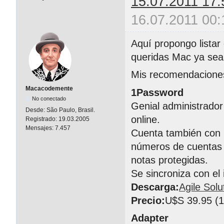
15.07.2011 17:
16.07.2011 00:
Aquí propongo listar
queridas Mac ya sean
Mis recomendacione
Macacodemente
1Password
No conectado
Genial administrador
Desde:
São Paulo, Brasil.
online.
Registrado:
19.03.2005
Mensajes:
7.457
Cuenta también con 
números de cuentas b
notas protegidas.
Se sincroniza con el
Descarga:
Agile Solu
Precio:
U$S 39.95 (1 
Adapter