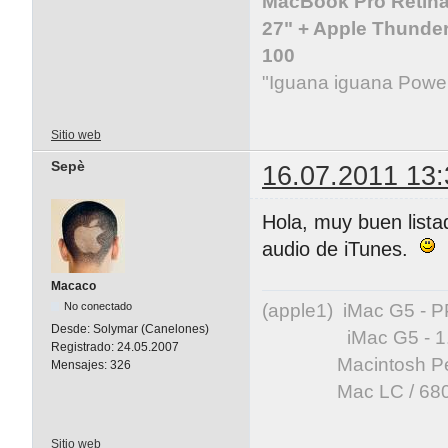
MacBook Pro Retina 
27" + Apple Thunder
100
"Iguana iguana Powe
Sitio web
Sepè
16.07.2011 13:
Hola, muy buen lista
audio de iTunes.
Macaco
(apple1) iMac G5 -
No conectado
Desde:
Solymar (Canelones)
iMac G5 - 1.83 GH
Registrado:
24.05.2007
Macintosh Perfor
Mensajes:
326
Mac LC / 68020
Sitio web