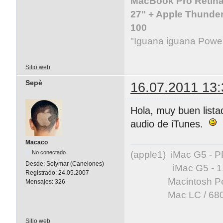
MacBook Pro Retina 
27" + Apple Thunder
100
"Iguana iguana Powe
Sitio web
Sepè
16.07.2011 13:
Hola, muy buen lista
audio de iTunes.
Macaco
(apple1) iMac G5 -
No conectado
Desde:
Solymar (Canelones)
iMac G5 - 1.83 GH
Registrado:
24.05.2007
Macintosh Perfor
Mensajes:
326
Mac LC / 68020
Sitio web