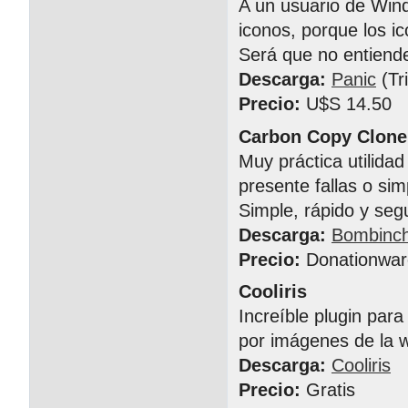
A un usuario de Wind
iconos, porque los 
Será que no entiende
Descarga:
Panic
(Tri
Precio:
U$S 14.50
Carbon Copy Clone
Muy práctica utilida
presente fallas o s
Simple, rápido y seg
Descarga:
Bombinc
Precio:
Donationwar
Cooliris
Increíble plugin par
por imágenes de la 
Descarga:
Cooliris
Precio:
Gratis