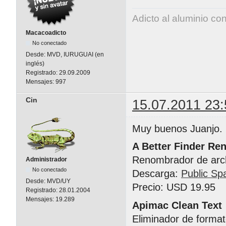
Adicto al aluminio co
Macacoadicto
No conectado
Desde:
MVD, IURUGUAI (en
inglés)
Registrado:
29.09.2009
Mensajes:
997
Cin
15.07.2011 23:
Muy buenos Juanjo.
A Better Finder Re
Renombrador de arc
Administrador
No conectado
Descarga:
Public Sp
Desde:
MVD/UY
Precio: USD 19.95
Registrado:
28.01.2004
Mensajes:
19.289
Apimac Clean Text
Eliminador de format