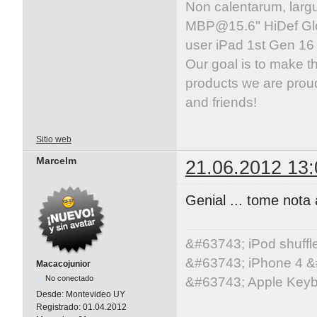
Non calentarum, larg
MBP@15.6
" HiDef G
user iPad 1st Gen 1
Our goal is to make t
products we are proud
and friends!
Sitio web
Marcelm
21.06.2012 13:
Genial ... tome nota a
&#63743; iPod shuff
&#63743; iPhone 4 &
Macacojunior
No conectado
&#63743; Apple Key
Desde:
Montevideo UY
Registrado:
01.04.2012