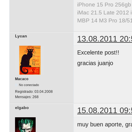
iPhone 15 Pro 256gb
iMac 21.5 Late 2012 
MBP 14 M3 Pro 18/5
Lycan
13.08.2011 20:
Excelente post!!
gracias juanjo
Macaco
No conectado
Registrado:
03.04.2008
Mensajes:
268
elgabo
15.08.2011 09:
muy buen aporte, gr