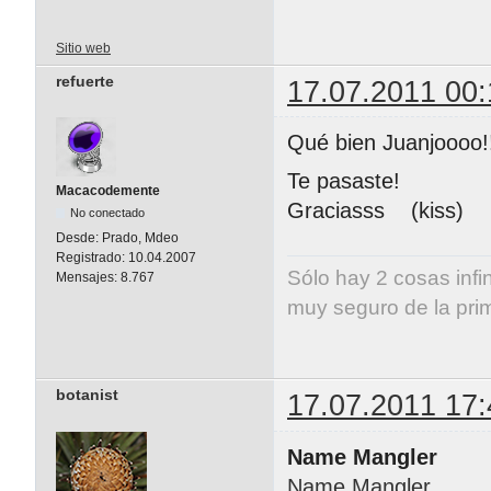
Sitio web
refuerte
17.07.2011 00:
Qué bien Juanjoooo!
Te pasaste!
Macacodemente
Graciasss (kiss)
No conectado
Desde:
Prado, Mdeo
Registrado:
10.04.2007
Sólo hay 2 cosas infi
Mensajes:
8.767
muy seguro de la pri
Albert E
botanist
17.07.2011 17:
Name Mangler
Name Mangler