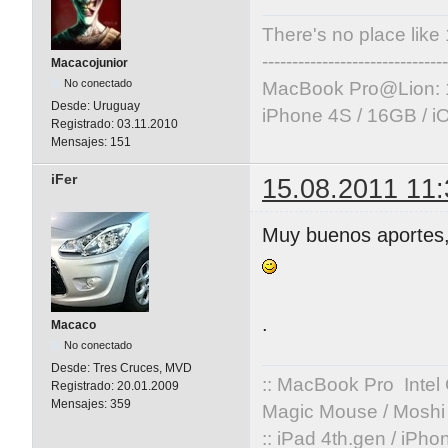
There's no place like
-------------------------------
Macacojunior
No conectado
MacBook Pro@Lion: 
Desde:
Uruguay
iPhone 4S / 16GB / i
Registrado:
03.11.2010
Mensajes:
151
iFer
15.08.2011 11:
Muy buenos aportes,
.
Macaco
No conectado
Desde:
Tres Cruces, MVD
:: MacBook Pro Intel
Registrado:
20.01.2009
Mensajes:
359
Magic Mouse / Moshi 
:: iPad 4th.gen / iPh