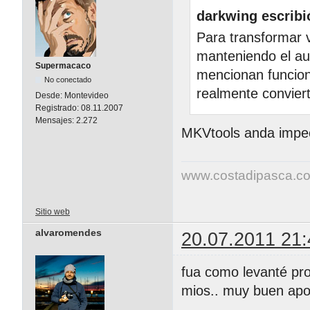
darkwing escribi
Para transformar v
manteniendo el au
Supermacaco
mencionan funcion
No conectado
realmente convier
Desde:
Montevideo
Registrado:
08.11.2007
Mensajes:
2.272
MKVtools anda impe
www.costadipasca.c
Sitio web
alvaromendes
20.07.2011 21:
fua como levanté pro
mios.. muy buen apo