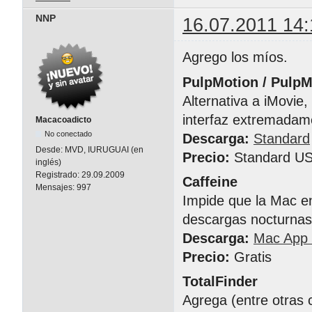
NNP
16.07.2011 14:
Agrego los míos.
PulpMotion / Pulp
Alternativa a iMovie
interfaz extremadam
Macacoadicto
No conectado
Descarga:
Standard
Desde:
MVD, IURUGUAI (en
Precio:
Standard US
inglés)
Registrado:
29.09.2009
Caffeine
Mensajes:
997
Impide que la Mac en
descargas nocturnas)
Descarga:
Mac App 
Precio:
Gratis
TotalFinder
Agrega (entre otras 