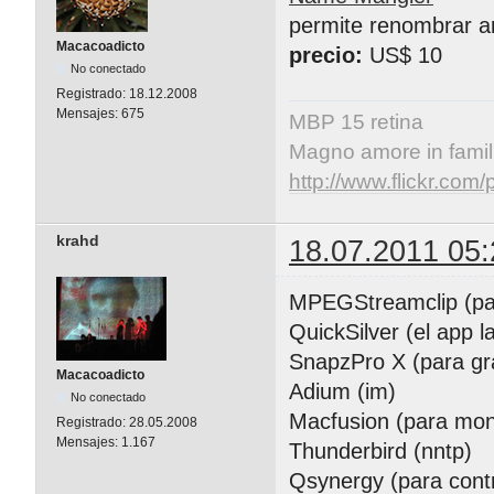
permite renombrar ar
Macacoadicto
precio:
US$ 10
No conectado
Registrado:
18.12.2008
Mensajes:
675
MBP 15 retina
Magno amore in famil
http://www.flickr.co
krahd
18.07.2011 05:
MPEGStreamclip (para
QuickSilver (el app l
SnapzPro X (para gra
Macacoadicto
Adium (im)
No conectado
Macfusion (para mon
Registrado:
28.05.2008
Mensajes:
1.167
Thunderbird (nntp)
Qsynergy (para contr