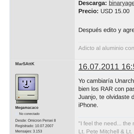
Descarga:
binaryag
Precio:
USD 15.00
Después edito y ag
Adicto al aluminio co
MarSAttK
16.07.2011 16:
Yo cambiaría Unarchi
bien los RAR con pa
Juanjo, te olvidaste
iPhone.
Megamacaco
No conectado
Desde:
Omicron Persei 8
"I feel the need... the
Registrado:
10.07.2007
Lt. Pete Mitchell & L
Mensajes:
3.153