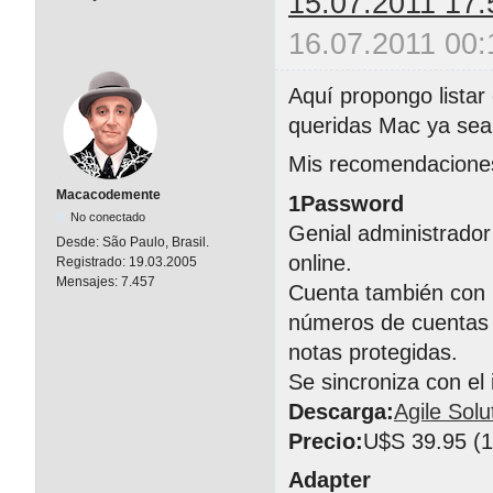
15.07.2011 17:
16.07.2011 00:
Aquí propongo listar
queridas Mac ya sean
Mis recomendacione
Macacodemente
1Password
No conectado
Genial administrador
Desde:
São Paulo, Brasil.
online.
Registrado:
19.03.2005
Mensajes:
7.457
Cuenta también con 
números de cuentas b
notas protegidas.
Se sincroniza con el
Descarga:
Agile Solu
Precio:
U$S 39.95 (1 
Adapter