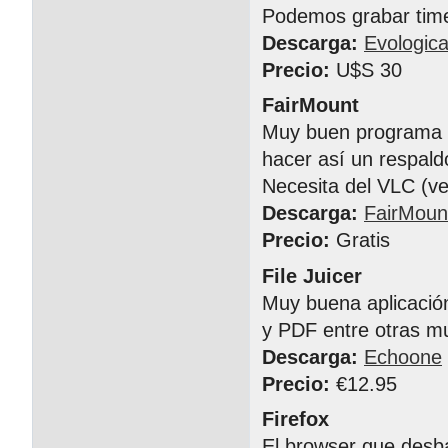
Podemos grabar time
Descarga:
Evologica
Precio:
U$S 30
FairMount
Muy buen programa p
hacer así un respald
Necesita del VLC (ve
Descarga:
FairMoun
Precio:
Gratis
File Juicer
Muy buena aplicació
y PDF entre otras mu
Descarga:
Echoone
Precio:
€12.95
Firefox
El browser que desba