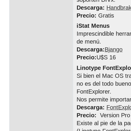
Descarga:
Handbra
Precio:
Gratis
iStat Menus
Imprescindible herra
de menú.
Descarga:
Bjango
Precio:
U$S 16
Linotype FontExplo
Si bien el Mac OS tr
no es del todo buen
FontExplorer.
Nos permite importar,
Descarga:
FontExpl
Precio:
Version Pro
Existe al pie de la pa
(Linotype FontExplor