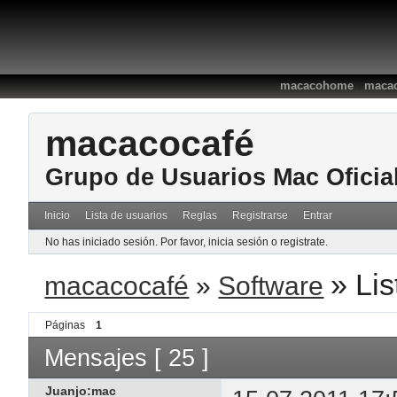
:
macacohome
macac
macacocafé
Grupo de Usuarios Mac Oficia
Inicio
Lista de usuarios
Reglas
Registrarse
Entrar
No has iniciado sesión.
Por favor, inicia sesión o registrate.
»
Lis
macacocafé
»
Software
Páginas
1
Mensajes [ 25 ]
Juanjo:mac