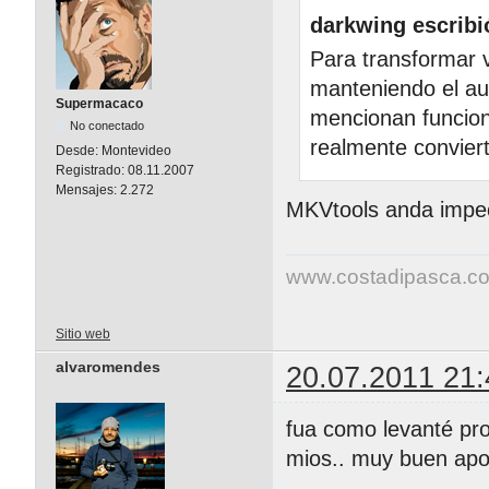
darkwing escribi
Para transformar v
manteniendo el au
Supermacaco
mencionan funcion
No conectado
realmente convier
Desde:
Montevideo
Registrado:
08.11.2007
Mensajes:
2.272
MKVtools anda impe
www.costadipasca.c
Sitio web
alvaromendes
20.07.2011 21:
fua como levanté pro
mios.. muy buen apo