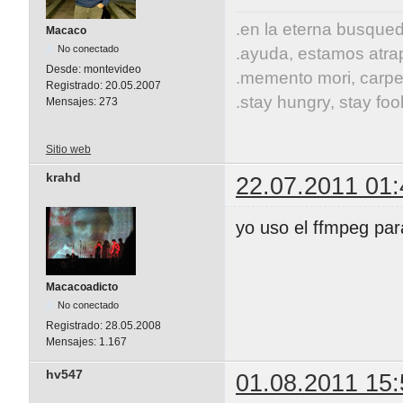
.en la eterna busqueda
Macaco
No conectado
.ayuda, estamos atrap
Desde:
montevideo
.memento mori, carpe
Registrado:
20.05.2007
.stay hungry, stay fool
Mensajes:
273
Sitio web
krahd
22.07.2011 01:
yo uso el ffmpeg par
Macacoadicto
No conectado
Registrado:
28.05.2008
Mensajes:
1.167
hv547
01.08.2011 15: