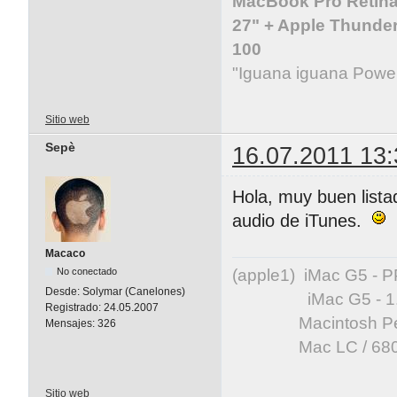
MacBook Pro Retina 
27" + Apple Thunder
100
"Iguana iguana Powe
Sitio web
Sepè
16.07.2011 13:
Hola, muy buen lista
audio de iTunes.
Macaco
(apple1) iMac G5 -
No conectado
Desde:
Solymar (Canelones)
iMac G5 - 1.83 GH
Registrado:
24.05.2007
Macintosh Perfor
Mensajes:
326
Mac LC / 68020
Sitio web