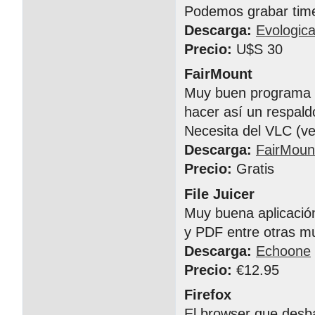
Podemos grabar time
Descarga:
Evologica
Precio:
U$S 30
FairMount
Muy buen programa p
hacer así un respald
Necesita del VLC (ve
Descarga:
FairMoun
Precio:
Gratis
File Juicer
Muy buena aplicació
y PDF entre otras mu
Descarga:
Echoone
Precio:
€12.95
Firefox
El browser que desba