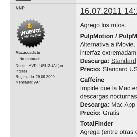
NNP
16.07.2011 14:
Agrego los míos.
PulpMotion / Pulp
Alternativa a iMovie
interfaz extremadam
Macacoadicto
No conectado
Descarga:
Standard
Desde:
MVD, IURUGUAI (en
Precio:
Standard US
inglés)
Registrado:
29.09.2009
Caffeine
Mensajes:
997
Impide que la Mac en
descargas nocturnas)
Descarga:
Mac App 
Precio:
Gratis
TotalFinder
Agrega (entre otras 