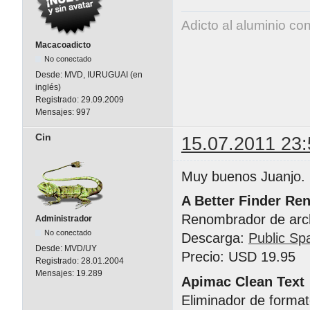
Adicto al aluminio co
Macacoadicto
No conectado
Desde:
MVD, IURUGUAI (en
inglés)
Registrado:
29.09.2009
Mensajes:
997
Cin
15.07.2011 23:
Muy buenos Juanjo.
A Better Finder Re
Renombrador de arc
Administrador
No conectado
Descarga:
Public Sp
Desde:
MVD/UY
Precio: USD 19.95
Registrado:
28.01.2004
Mensajes:
19.289
Apimac Clean Text
Eliminador de format