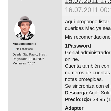
15.07.2011 17:
16.07.2011 00:
Aquí propongo listar
queridas Mac ya sean
Mis recomendacione
Macacodemente
1Password
No conectado
Genial administrador
Desde:
São Paulo, Brasil.
online.
Registrado:
19.03.2005
Mensajes:
7.457
Cuenta también con 
números de cuentas b
notas protegidas.
Se sincroniza con el
Descarga:
Agile Solu
Precio:
U$S 39.95 (1 
Adapter