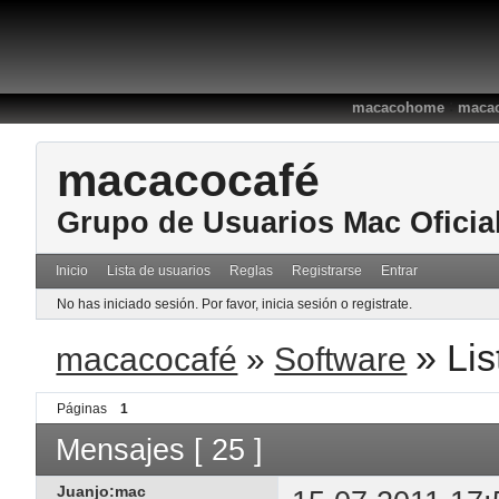
:
macacohome
macac
macacocafé
Grupo de Usuarios Mac Oficia
Inicio
Lista de usuarios
Reglas
Registrarse
Entrar
No has iniciado sesión.
Por favor, inicia sesión o registrate.
»
Lis
macacocafé
»
Software
Páginas
1
Mensajes [ 25 ]
Juanjo:mac