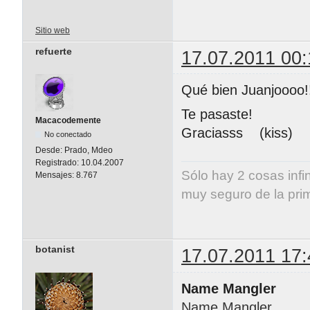
Sitio web
refuerte
17.07.2011 00:
Qué bien Juanjoooo!
Te pasaste!
Macacodemente
Graciasss (kiss)
No conectado
Desde:
Prado, Mdeo
Registrado:
10.04.2007
Sólo hay 2 cosas infi
Mensajes:
8.767
muy seguro de la pri
Albert E
botanist
17.07.2011 17:
Name Mangler
Name Mangler