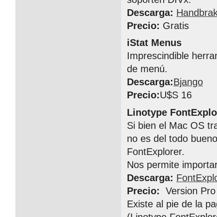
Descarga:
Handbra
Precio:
Gratis
iStat Menus
Imprescindible herra
de menú.
Descarga:
Bjango
Precio:
U$S 16
Linotype FontExplo
Si bien el Mac OS tr
no es del todo buen
FontExplorer.
Nos permite importar,
Descarga:
FontExpl
Precio:
Version Pro
Existe al pie de la pa
(Linotype FontExplor