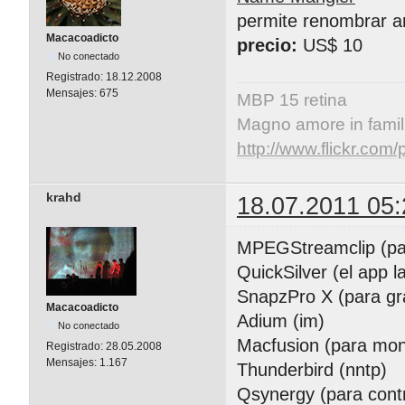
permite renombrar ar
Macacoadicto
precio:
US$ 10
No conectado
Registrado:
18.12.2008
Mensajes:
675
MBP 15 retina
Magno amore in famil
http://www.flickr.co
krahd
18.07.2011 05:
MPEGStreamclip (para
QuickSilver (el app l
SnapzPro X (para gra
Macacoadicto
Adium (im)
No conectado
Macfusion (para mon
Registrado:
28.05.2008
Mensajes:
1.167
Thunderbird (nntp)
Qsynergy (para contr