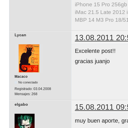
iPhone 15 Pro 256gb
iMac 21.5 Late 2012 
MBP 14 M3 Pro 18/5
Lycan
13.08.2011 20:
Excelente post!!
gracias juanjo
Macaco
No conectado
Registrado:
03.04.2008
Mensajes:
268
elgabo
15.08.2011 09:
muy buen aporte, gr