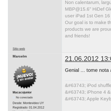
Non calentarum, larg
MBP@15.6
" HiDef G
user iPad 1st Gen 1
Our goal is to make t
products we are proud
and friends!
Sitio web
Marcelm
21.06.2012 13:
Genial ... tome nota a
&#63743; iPod shuff
&#63743; iPhone 4 &
Macacojunior
No conectado
&#63743; Apple Key
Desde:
Montevideo UY
Registrado:
01.04.2012