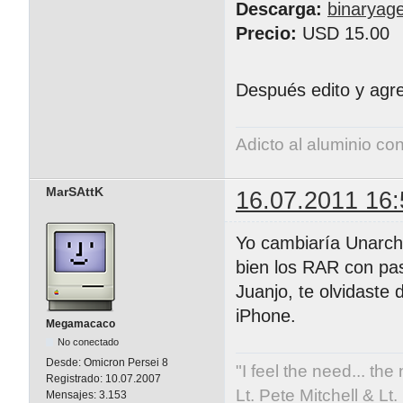
Descarga:
binaryag
Precio:
USD 15.00
Después edito y ag
Adicto al aluminio co
MarSAttK
16.07.2011 16:
Yo cambiaría Unarchi
bien los RAR con pa
Juanjo, te olvidaste
iPhone.
Megamacaco
No conectado
Desde:
Omicron Persei 8
"I feel the need... the
Registrado:
10.07.2007
Lt. Pete Mitchell & L
Mensajes:
3.153