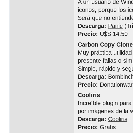
A un usuario de Wind
iconos, porque los 
Será que no entiende
Descarga:
Panic
(Tri
Precio:
U$S 14.50
Carbon Copy Clone
Muy práctica utilida
presente fallas o s
Simple, rápido y seg
Descarga:
Bombinc
Precio:
Donationwar
Cooliris
Increíble plugin par
por imágenes de la 
Descarga:
Cooliris
Precio:
Gratis