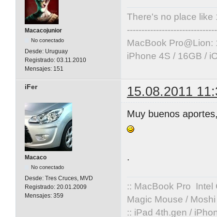
There's no place like
-------------------------------
Macacojunior
No conectado
MacBook Pro@Lion: 
Desde:
Uruguay
iPhone 4S / 16GB / i
Registrado:
03.11.2010
Mensajes:
151
iFer
15.08.2011 11:
Muy buenos aportes,
.
Macaco
No conectado
Desde:
Tres Cruces, MVD
:: MacBook Pro Intel
Registrado:
20.01.2009
Mensajes:
359
Magic Mouse / Moshi 
:: iPad 4th.gen / iPh